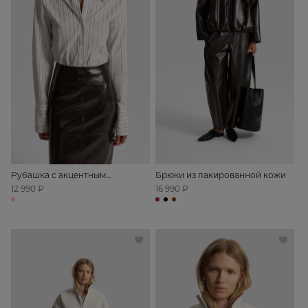
Рубашка с акцентным
Брюки из лакированной кожи
воротником
12 990 ₽
16 990 ₽