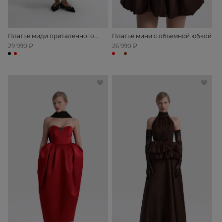
Платье миди приталенного
Платье мини с объемной юбкой
силуэта с открытыми плечами
29 990 ₽
26 990 ₽