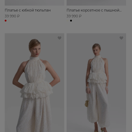
Платье с юбкой тюльпан
Платье корсетное с пышной
юбкой
39 990 ₽
39 990 ₽