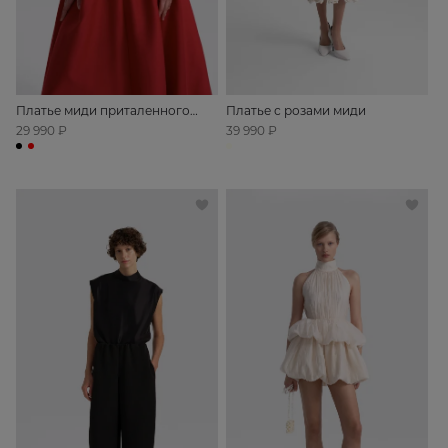
Платье миди приталенного
Платье с розами миди
силуэта с открытыми плечами
29 990 ₽
39 990 ₽