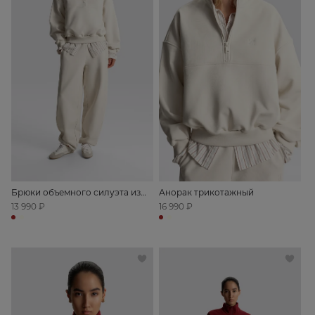
Брюки объемного силуэта из
Анорак трикотажный
футера
13 990 ₽
16 990 ₽