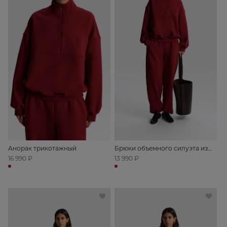
Анорак трикотажный
Брюки объемного силуэта из
футера
16 990 ₽
13 990 ₽