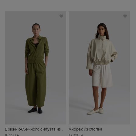
Брюки объемного силуэта из
Анорак из хлопка
хлопка
16 990 ₽
13 990 ₽