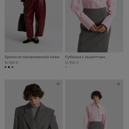
Брюки из лакированной кожи
Рубашка с акцентным
воротником
16 990 ₽
12 990 ₽