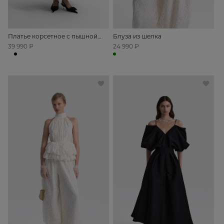
Платье корсетное с пышной
Блуза из шелка
юбкой
39 990 ₽
24 990 ₽