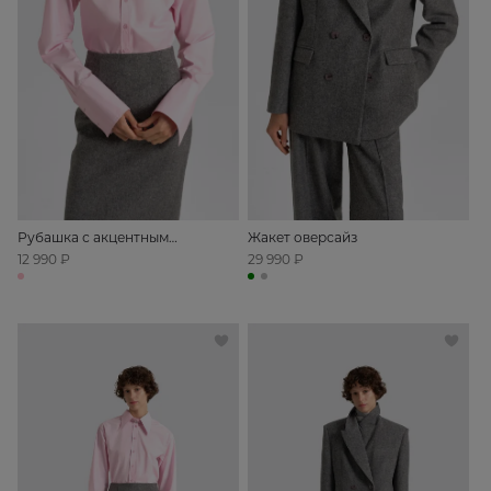
Рубашка с акцентным
Жакет оверсайз
воротником
12 990 ₽
29 990 ₽