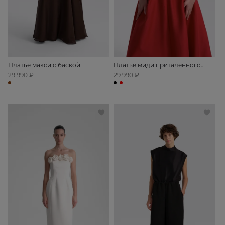
Платье макси с баской
Платье миди приталенного
силуэта с открытыми плечами
29 990 ₽
29 990 ₽