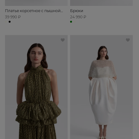
Платье корсетное с пышной
Брюки
юбкой
39 990 ₽
24 990 ₽