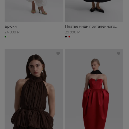
Брюки
Платье миди приталенного
силуэта с открытыми плечами
24 990 ₽
29 990 ₽