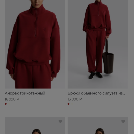
Анорак трикотажный
Брюки объемного силуэта из
футера
16 990 ₽
13 990 ₽