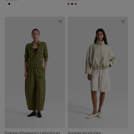
Брюки объемного силуэта из
Анорак из хлопка