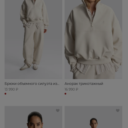
Брюки объемного силуэта из
Анорак трикотажный
футера
13 990 ₽
16 990 ₽