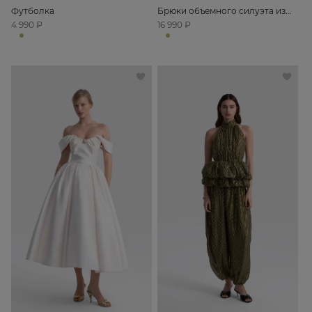
Футболка
Брюки объемного силуэта из
хлопка
4 990 ₽
16 990 ₽