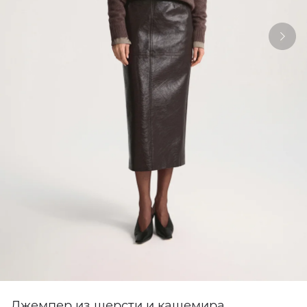
Джемпер из шерсти и кашемира